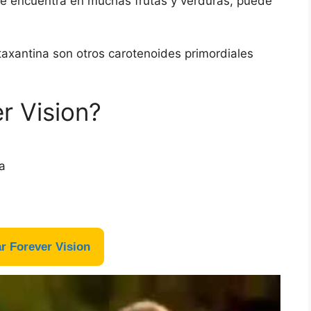
se encuentra en muchas frutas y verduras, puede
xantina son otros carotenoides primordiales
r Vision?
a
 Forever Vision