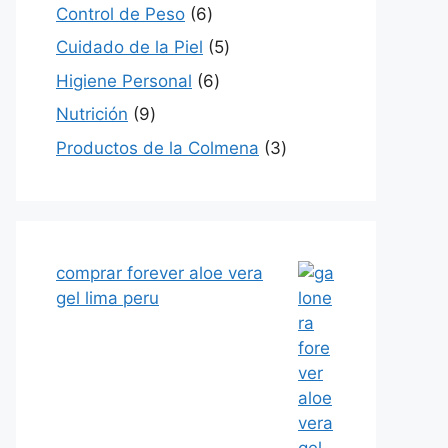
productos
6
Control de Peso
6
productos
5
Cuidado de la Piel
5
productos
6
Higiene Personal
6
productos
9
Nutrición
9
productos
3
Productos de la Colmena
3
productos
comprar forever aloe vera
gel lima peru