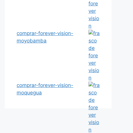
comprar-forever-vision-
moyobamba
comprar-forever-vision-
moquegua