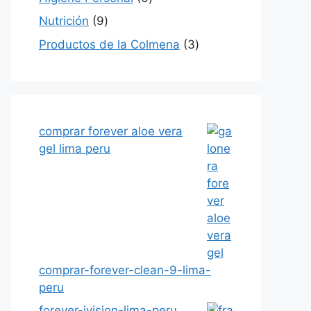
productos
9
Nutrición
9
productos
3
Productos de la Colmena
3
productos
comprar forever aloe vera
gel lima peru
comprar-forever-clean-9-lima-
peru
forever-ivision-lima-peru