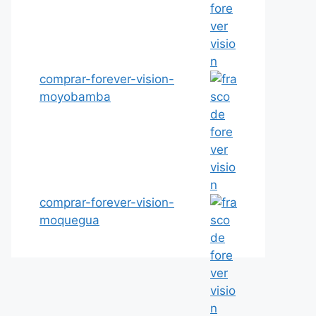
comprar-forever-vision-
moyobamba
comprar-forever-vision-
moquegua