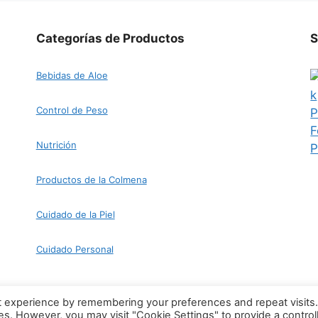
Categorías de Productos
S
Bebidas de Aloe
Control de Peso
Nutrición
Productos de la Colmena
Cuidado de la Piel
Cuidado Personal
t experience by remembering your preferences and repeat visits
Aviso Legal
|
Política de Privacidad
GeneratePress
ies. However, you may visit "Cookie Settings" to provide a control