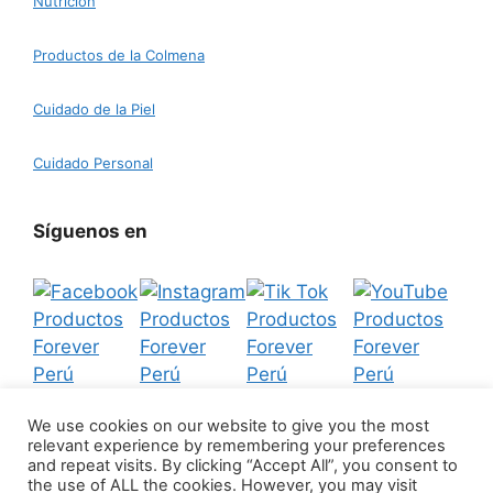
Nutrición
Productos de la Colmena
Cuidado de la Piel
Cuidado Personal
Síguenos en
We use cookies on our website to give you the most
relevant experience by remembering your preferences
Aviso Legal
|
Política de Privacidad
|
Política de
and repeat visits. By clicking “Accept All”, you consent to
Cookies
|
Política de Devoluciones
the use of ALL the cookies. However, you may visit