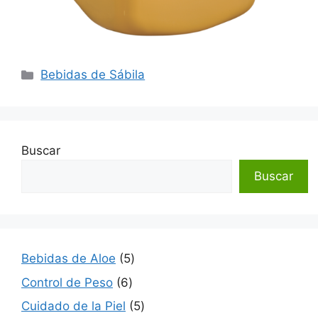
Categorías
Bebidas de Sábila
Buscar
Buscar
5
Bebidas de Aloe
5
productos
6
Control de Peso
6
productos
5
Cuidado de la Piel
5