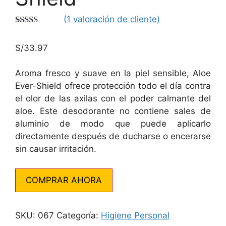
(
1
valoración de cliente)
Valorado
1
con
5.00
de
S/
33.97
5 en base a
valoración
de un cliente
Aroma fresco y suave en la piel sensible, Aloe
Ever-Shield ofrece protección todo el día contra
el olor de las axilas con el poder calmante del
aloe. Este desodorante no contiene sales de
aluminio de modo que puede aplicarlo
directamente después de ducharse o encerarse
sin causar irritación.
COMPRAR AHORA
SKU:
067
Categoría:
Higiene Personal