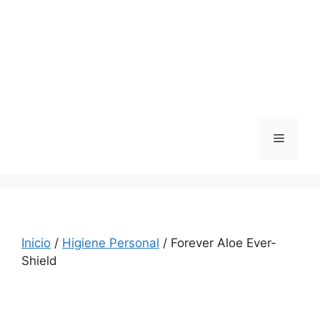
Saltar
al
contenido
Menú
Inicio
/
Higiene Personal
/ Forever Aloe Ever-
Shield