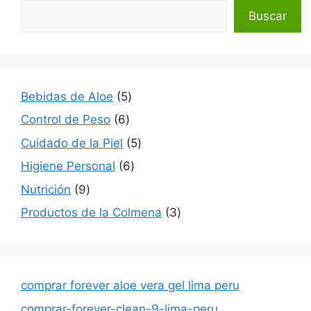
Buscar
5
Bebidas de Aloe
5
productos
6
Control de Peso
6
productos
5
Cuidado de la Piel
5
productos
6
Higiene Personal
6
productos
9
Nutrición
9
productos
3
Productos de la Colmena
3
productos
comprar forever aloe vera gel lima peru
comprar-forever-clean-9-lima-peru