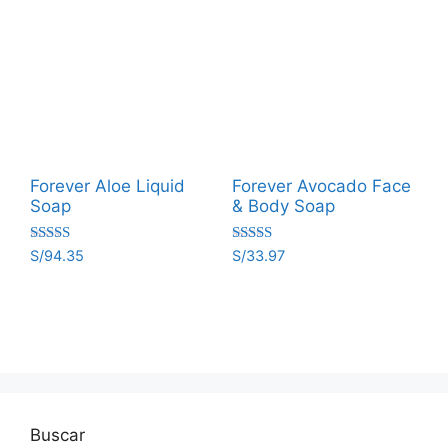
Forever Aloe Liquid
Forever Avocado Face
Soap
& Body Soap
Valorado
Valorado
S/
94.35
S/
33.97
con
con
5.00
5.00
de 5
de 5
Buscar