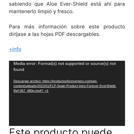
sabiendo que Aloe Ever-Shield está ahí para
mantenerlo limpio y fresco.
Para más información sobre este producto
diríjase a las hojas PDF descargables.
+info
Reproductor
Media error: Format(s) not supported or source(s) not
found
de
vídeo
Descargar archivo: https://productosforeverperu.com/wp-
content/uploads/2022/01/FLP-Spain-Product-Intro-Forever-EverShield-
Ref-067_480p.mp4?_=1
Este producto puede