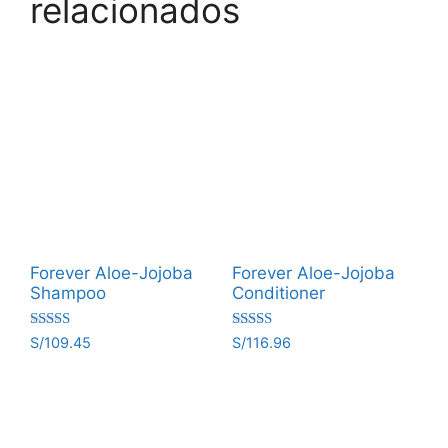
relacionados
Forever Aloe-Jojoba
Forever Aloe-Jojoba
Shampoo
Conditioner
Valorado
Valorado
S/
109.45
S/
116.96
con
con
5.00
5.00
de 5
de 5