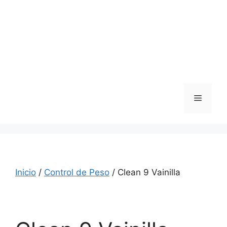
Saltar
al
contenido
Menú
Inicio
/
Control de Peso
/ Clean 9 Vainilla