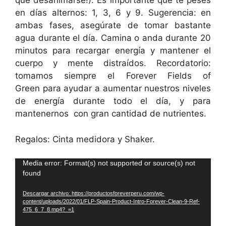
que desanimarse!). Es importante que te peses
en días alternos: 1, 3, 6 y 9. Sugerencia: en
ambas fases, asegúrate de tomar bastante
agua durante el día. Camina o anda durante 20
minutos para recargar energía y mantener el
cuerpo y mente distraídos. Recordatorio:
tomamos siempre el Forever Fields of
Green para ayudar a aumentar nuestros niveles
de energía durante todo el día, y para
mantenernos con gran cantidad de nutrientes.
Regalos: Cinta medidora y Shaker.
Reproductor
Media error: Format(s) not supported or source(s) not
found
de
vídeo
Descargar archivo: https://productosforeverperu.com/wp-
content/uploads/2022/01/FLP-Spain-Product-Intro-Forever-Clean-9-Ref-
475_6_7_8.mp4?_=1