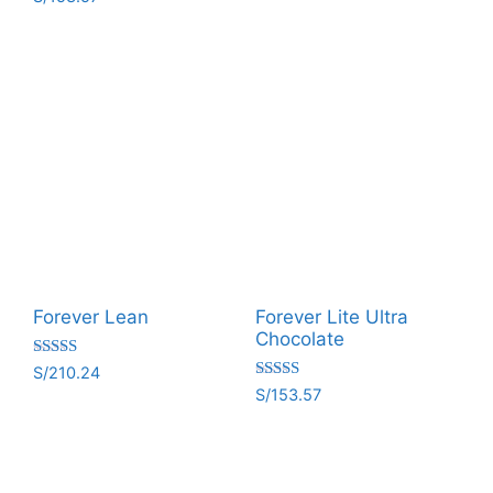
5.00
con
de 5
5.00
de 5
Forever Lean
Forever Lite Ultra
Chocolate
Valorado
S/
210.24
con
Valorado
S/
153.57
5.00
con
de 5
5.00
de 5