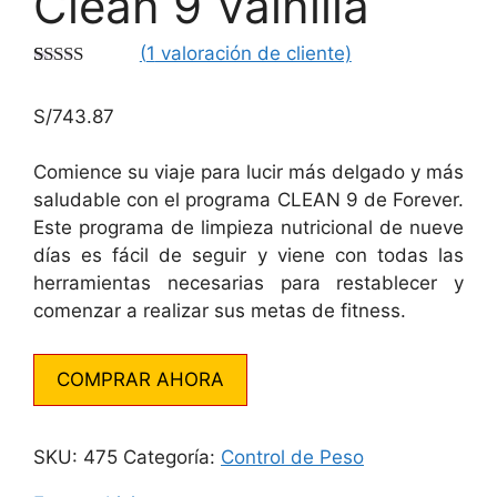
Clean 9 Vainilla
(
1
valoración de cliente)
Valorado
1
con
5.00
de
S/
743.87
5 en base a
valoración
de un cliente
Comience su viaje para lucir más delgado y más
saludable con el programa CLEAN 9 de Forever.
Este programa de limpieza nutricional de nueve
días es fácil de seguir y viene con todas las
herramientas necesarias para restablecer y
comenzar a realizar sus metas de fitness.
COMPRAR AHORA
SKU:
475
Categoría:
Control de Peso