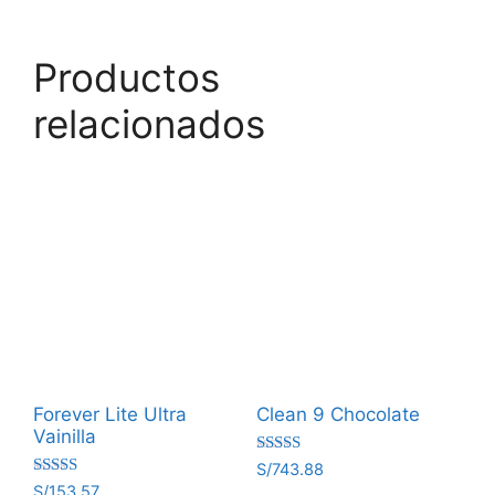
Productos
relacionados
Forever Lite Ultra
Clean 9 Chocolate
Vainilla
Valorado
S/
743.88
con
Valorado
S/
153.57