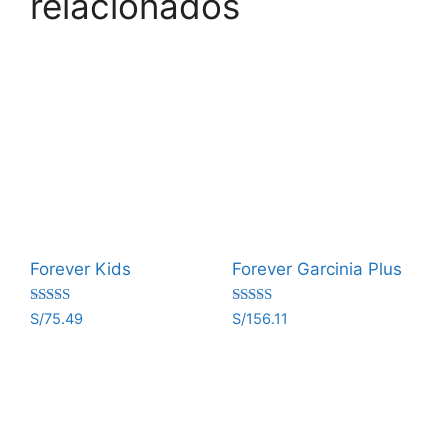
relacionados
Forever Kids
Forever Garcinia Plus
Valorado
Valorado
S/
75.49
S/
156.11
con
con
5.00
5.00
de 5
de 5