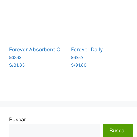
Forever Absorbent C
Forever Daily
Valorado
Valorado
S/
81.83
S/
91.80
con
con
5.00
5.00
de 5
de 5
Buscar
Buscar