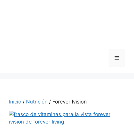
Saltar
al
contenido
Menú
Inicio
/
Nutrición
/ Forever Ivision