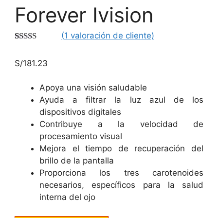
Forever Ivision
(
1
valoración de cliente)
Valorado
1
con
5.00
de
S/
181.23
5 en base a
valoración
de un cliente
Apoya una visión saludable
Ayuda a filtrar la luz azul de los
dispositivos digitales
Contribuye a la velocidad de
procesamiento visual
Mejora el tiempo de recuperación del
brillo de la pantalla
Proporciona los tres carotenoides
necesarios, específicos para la salud
interna del ojo