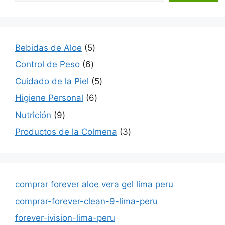
5
Bebidas de Aloe
5
productos
6
Control de Peso
6
productos
5
Cuidado de la Piel
5
productos
6
Higiene Personal
6
productos
9
Nutrición
9
productos
3
Productos de la Colmena
3
productos
comprar forever aloe vera gel lima peru
comprar-forever-clean-9-lima-peru
forever-ivision-lima-peru