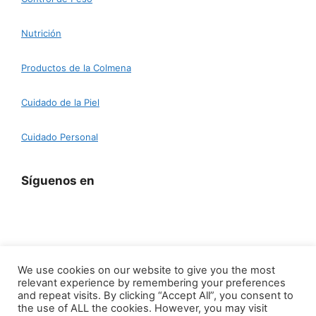
Nutrición
Productos de la Colmena
Cuidado de la Piel
Cuidado Personal
Síguenos en
We use cookies on our website to give you the most
relevant experience by remembering your preferences
Aviso Legal
|
Política de Privacidad
|
Política de
and repeat visits. By clicking “Accept All”, you consent to
Cookies
|
Política de Devoluciones
the use of ALL the cookies. However, you may visit