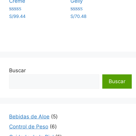
Creme
Gelly
Valorado
Valorado
S/
99.44
S/
70.48
con
con
5.00
5.00
de 5
de 5
Buscar
Buscar
5
Bebidas de Aloe
5
productos
6
Control de Peso
6
productos