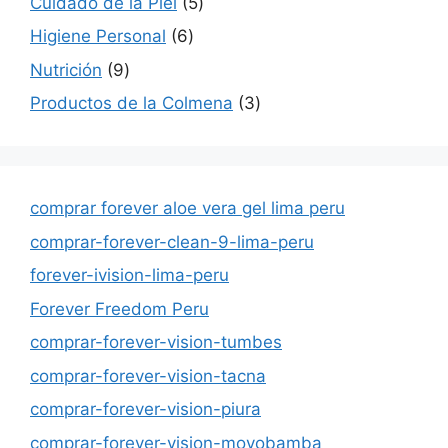
5
Cuidado de la Piel
5
productos
6
Higiene Personal
6
productos
9
Nutrición
9
productos
3
Productos de la Colmena
3
productos
comprar forever aloe vera gel lima peru
comprar-forever-clean-9-lima-peru
forever-ivision-lima-peru
Forever Freedom Peru
comprar-forever-vision-tumbes
comprar-forever-vision-tacna
comprar-forever-vision-piura
comprar-forever-vision-moyobamba