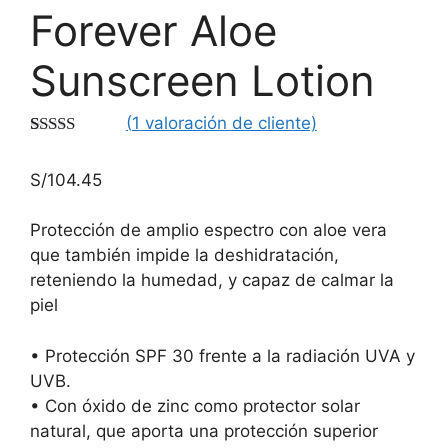
Forever Aloe
Sunscreen Lotion
(
1
valoración de cliente)
Valorado
1
con
5.00
de
S/
104.45
5 en base a
valoración
de un cliente
Protección de amplio espectro con aloe vera
que también impide la deshidratación,
reteniendo la humedad, y capaz de calmar la
piel
• Protección SPF 30 frente a la radiación UVA y
UVB.
• Con óxido de zinc como protector solar
natural, que aporta una protección superior