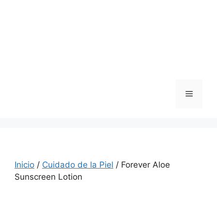
Saltar
al
contenido
Menú
Inicio
/
Cuidado de la Piel
/ Forever Aloe
Sunscreen Lotion